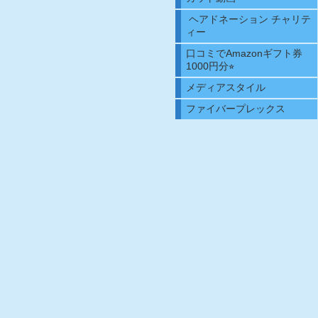
ヘアドネーション チャリテ
ィー
口コミでAmazonギフト券
1000円分⭐︎
メディアスタイル
ファイバープレックス