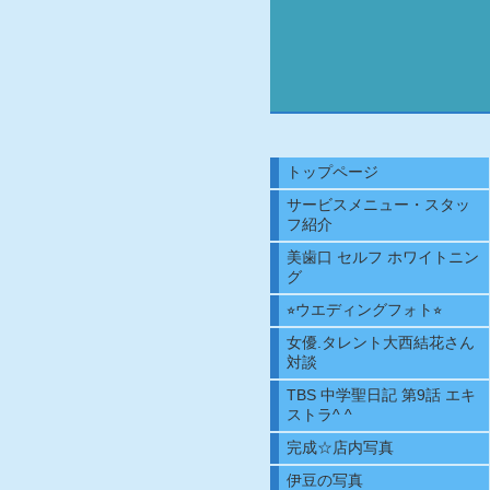
トップページ
サービスメニュー・スタッ
フ紹介
美歯口 セルフ ホワイトニン
グ
⭐︎ウエディングフォト⭐︎
女優.タレント大西結花さん
対談
TBS 中学聖日記 第9話 エキ
ストラ^ ^
完成☆店内写真
伊豆の写真